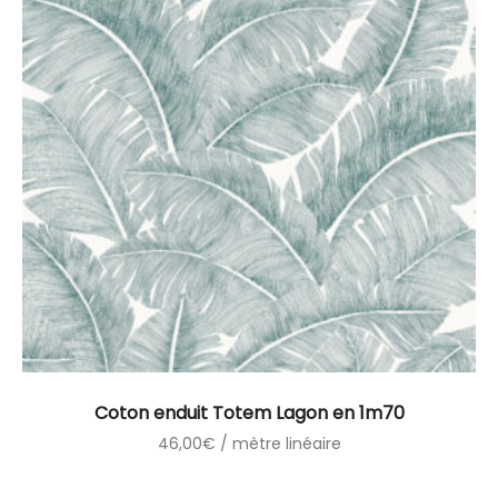
Coton enduit Totem Lagon en 1m70
46,00
€
/ mètre linéaire