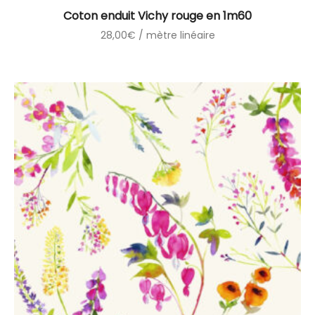
Coton enduit Vichy rouge en 1m60
28,00
€
/ mètre linéaire