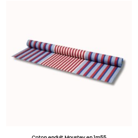
Coton enduit Moustey en 1m55