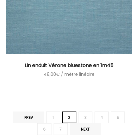
Lin enduit Vérone bluestone en 1m45
48,00
€
/ mètre linéaire
PREV
1
2
3
4
5
6
7
NEXT