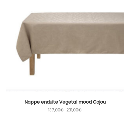
Nappe enduite Vegetal mood Cajou
137,00
€
–
231,00
€