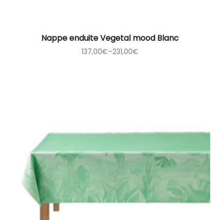
Nappe enduite Vegetal mood Blanc
137,00
€
–
231,00
€