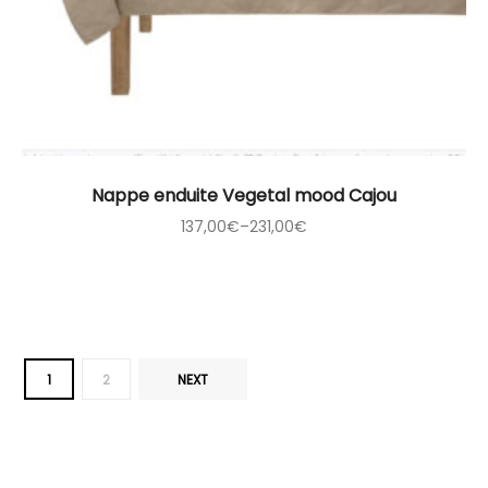
Nappe enduite Vegetal mood Cajou
137,00
€
–
231,00
€
1
2
NEXT