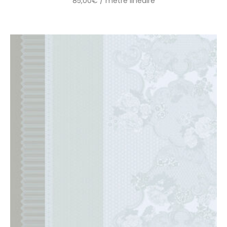
85,00
€
/ mètre linéaire