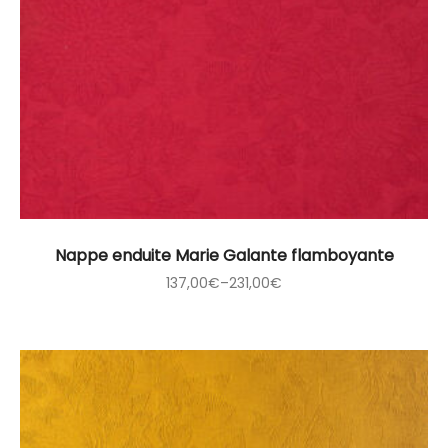
Nappe enduite Marie Galante flamboyante
137,00
€
–
231,00
€