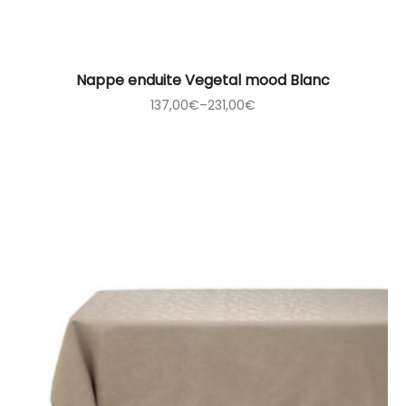
Nappe enduite Vegetal mood Blanc
137,00
€
–
231,00
€