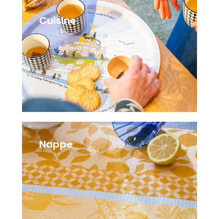
Cuisine
133 items
Nappe
167 items