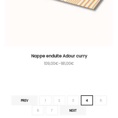
Nappe enduite Adour curry
109,00
€
–
181,00
€
PREV
1
2
3
4
5
6
7
NEXT