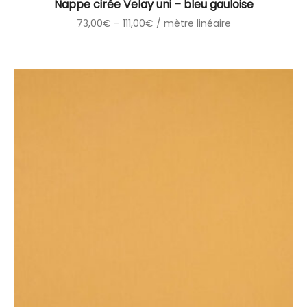
Nappe cirée Velay uni – bleu gauloise
73,00
€
–
111,00
€
/ mètre linéaire