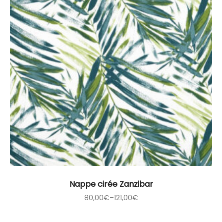
Nappe cirée Zanzibar
80,00
€
–
121,00
€