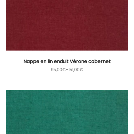
Nappe en lin enduit Vérone cabernet
95,00
€
–
151,00
€