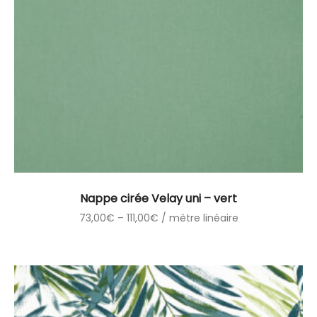
Nappe cirée Velay uni – vert
73,00
€
–
111,00
€
/ mètre linéaire