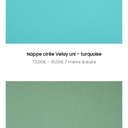
Nappe cirée Velay uni – turquoise
73,00
€
–
111,00
€
/ mètre linéaire