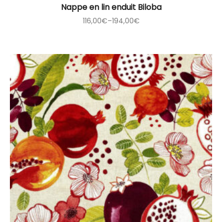
Nappe en lin enduit Biloba
116,00
€
–
194,00
€