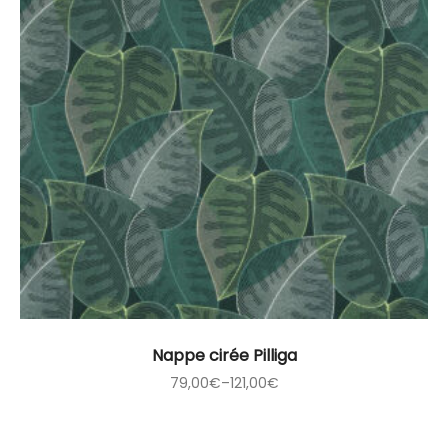
Nappe cirée Pilliga
79,00
€
–
121,00
€