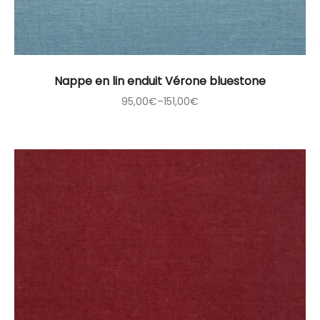
Nappe en lin enduit Vérone bluestone
95,00
€
–
151,00
€