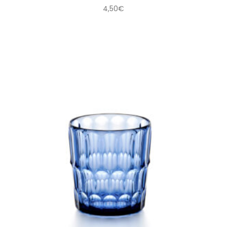
4,50
€