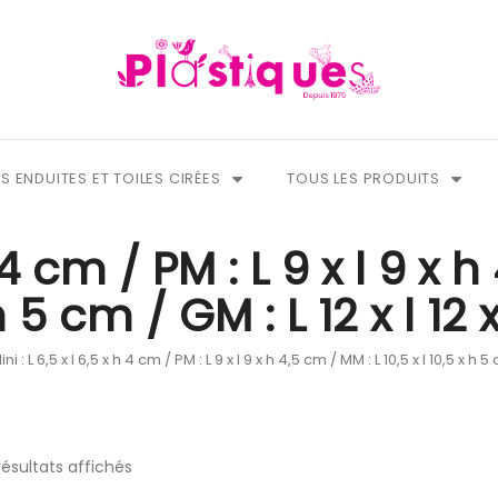
S ENDUITES ET TOILES CIRÉES
TOUS LES PRODUITS
h 4 cm / PM : L 9 x l 9 x 
 h 5 cm / GM : L 12 x l 12
ini : L 6,5 x l 6,5 x h 4 cm / PM : L 9 x l 9 x h 4,5 cm / MM : L 10,5 x l 10,5 x h 5
résultats affichés