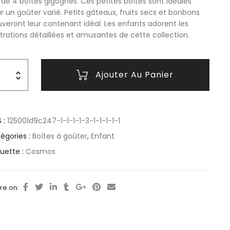
 de 4 boîtes gigognes. Ces petites boîtes sont idéales
r un goûter varié. Petits gâteaux, fruits secs et bonbons
uveront leur contenant idéal. Les enfants adorent les
ustrations détaillées et amusantes de cette collection.
Ajouter Au Panier
 :
125001d9c247-1-1-1-1-3-1-1-1-1-1
égories :
Boîtes à goûter
,
Enfant
quette :
Cosmos
re on: