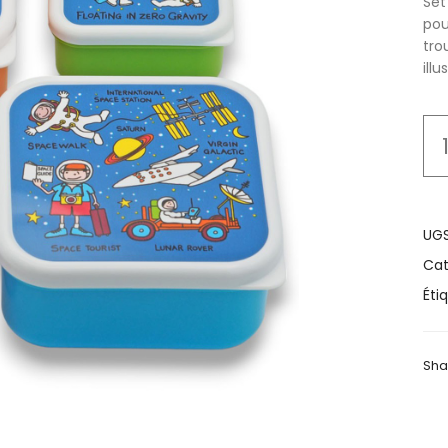
Set
pou
tro
ill
UGS
Cat
Éti
Sha