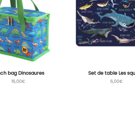
nch bag Dinosaures
Set de table Les sq
16,00
€
6,00
€