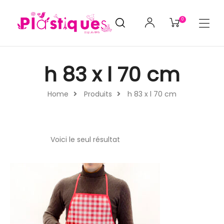
0
h 83 x l 70 cm
Home
Produits
h 83 x l 70 cm
Voici le seul résultat