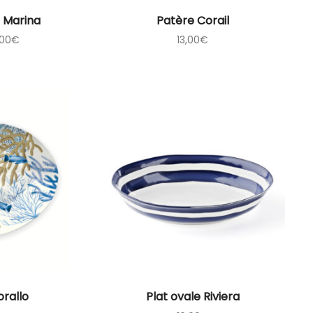
 Marina
Patère Corail
,00
€
13,00
€
orallo
Plat ovale Riviera