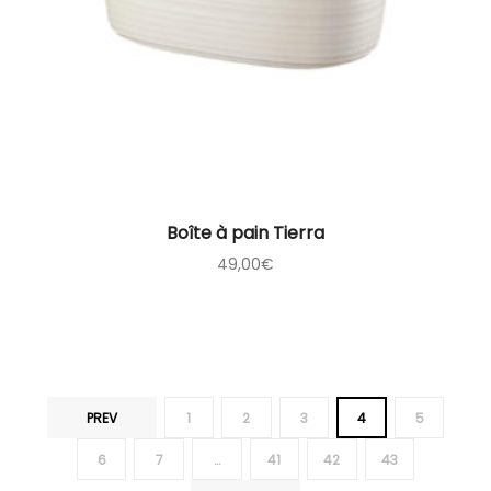
Boîte à pain Tierra
49,00
€
PREV
1
2
3
4
5
6
7
…
41
42
43