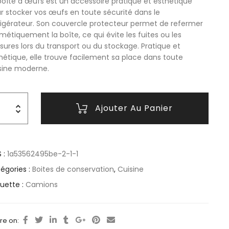
boîte à œufs est un accessoire pratique et esthétique
r stocker vos œufs en toute sécurité dans le
rigérateur. Son couvercle protecteur permet de refermer
métiquement la boîte, ce qui évite les fuites ou les
sures lors du transport ou du stockage. Pratique et
hétique, elle trouve facilement sa place dans toute
sine moderne.
Ajouter Au Panier
 :
1a53562495be-2-1-1
égories :
Boites de conservation
,
Cuisine
quette :
Camions
re on: