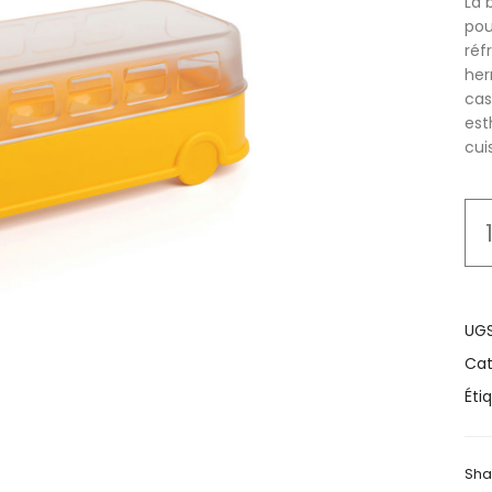
La 
pou
réf
her
cas
est
cui
UGS
Cat
Éti
Sha