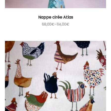
Nappe cirée Atlas
68,00
€
–
114,00
€