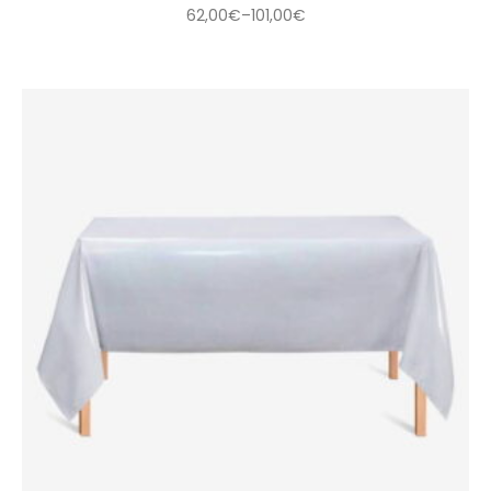
62,00
€
–
101,00
€