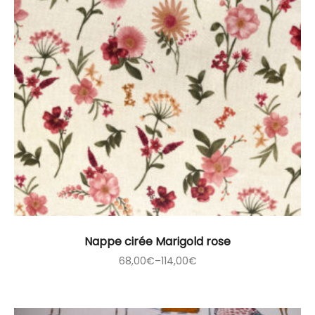
Nappe cirée Marigold rose
68,00
€
–
114,00
€