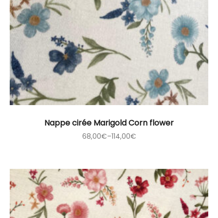
Nappe cirée Marigold Corn flower
68,00
€
–
114,00
€