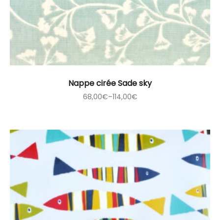
Nappe cirée Sade sky
68,00
€
–
114,00
€