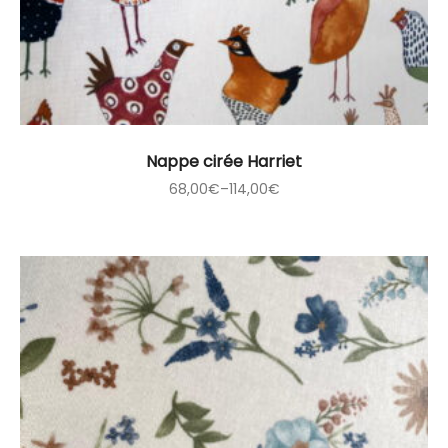
Nappe cirée Harriet
68,00
€
–
114,00
€