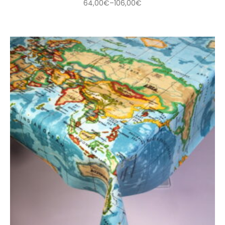
64,00
€
–
106,00
€