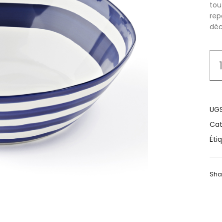
tou
rep
déc
UGS
Cat
Éti
Sha