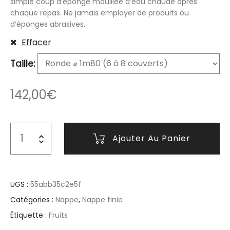
simple coup d’éponge mouillée d’eau chaude après
chaque repas. Ne jamais employer de produits ou
d’éponges abrasives.
Effacer
Taille
142,00
€
Ajouter Au Panier
UGS :
55abb35c2e5f
Catégories :
Nappe
,
Nappe finie
Étiquette :
Fruits