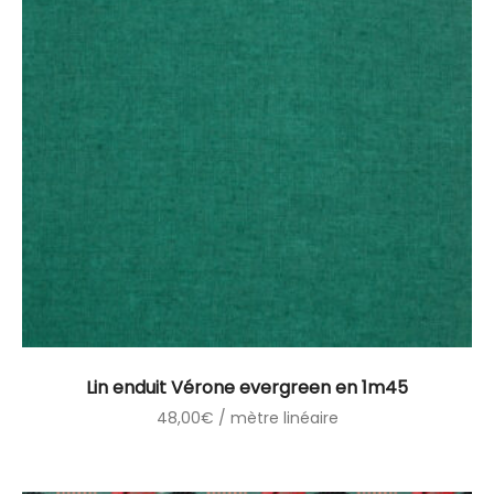
Lin enduit Vérone evergreen en 1m45
48,00
€
/ mètre linéaire