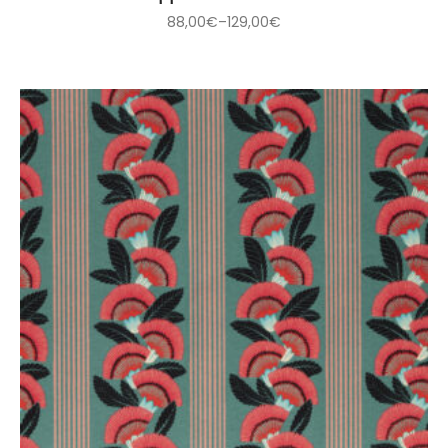
88,00
€
–
129,00
€