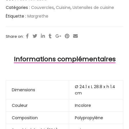
Catégories :
Couvercles
,
Cuisine
,
Ustensiles de cuisine
Étiquette :
Margrethe
Share on:
Informations complémentaires
Ø 24.1 x L 28.8 x h 1.4
Dimensions
cm
Couleur
Incolore
Composition
Polypropylène