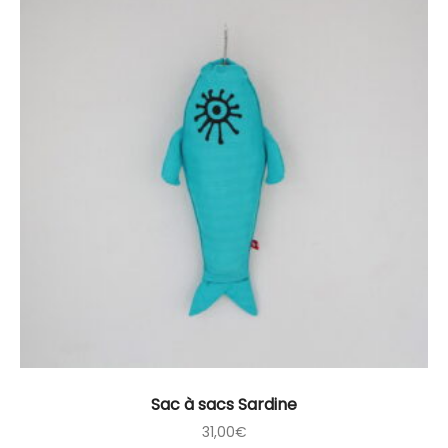
Sac à sacs Sardine
31,00
€