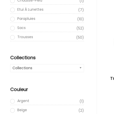
Chausse-Pied
(1)
Etui À Lunettes
(7)
Parapluies
(10)
Sacs
(52)
Trousses
(50)
Collections
Collections
T
Couleur
Argent
(1)
Beige
(2)