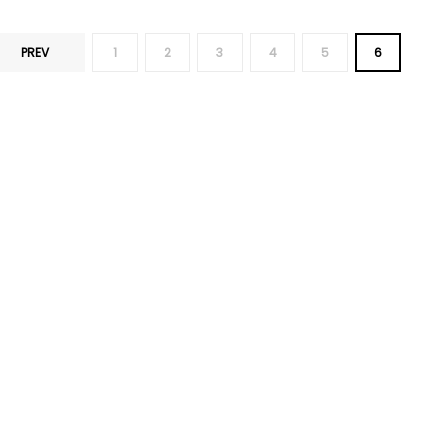
PREV
1
2
3
4
5
6