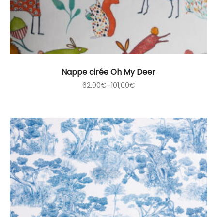
Nappe cirée Oh My Deer
62,00
€
–
101,00
€