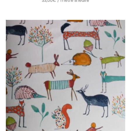
33,00
€
/ mètre linéaire