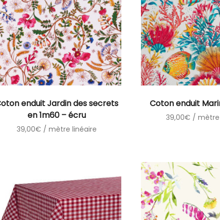
oton enduit Jardin des secrets
Coton enduit Mar
en 1m60 – écru
39,00
€
/ mètre 
39,00
€
/ mètre linéaire