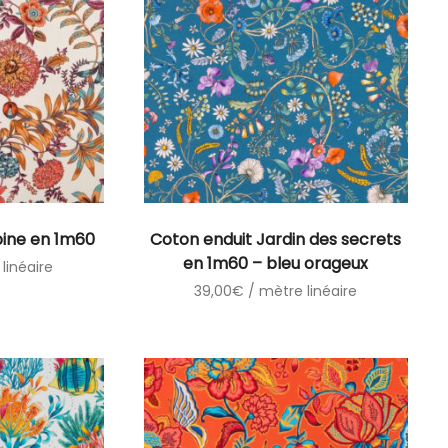
bine en 1m60
Coton enduit Jardin des secrets
en 1m60 – bleu orageux
linéaire
39,00
€
/ mètre linéaire