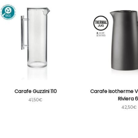
Carafe Guzzini 110
Carafe isotherme 
Riviera 
41,50
€
42,50
€