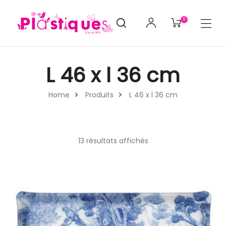
0
L 46 x l 36 cm
Home
Produits
L 46 x l 36 cm
13 résultats affichés