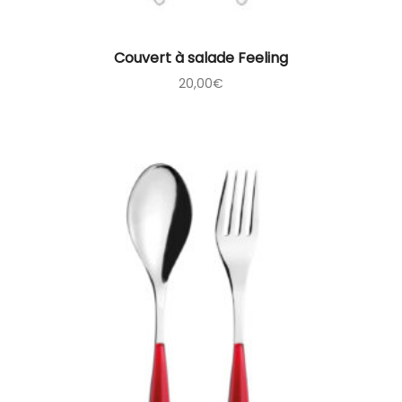
Couvert à salade Feeling
20,00
€