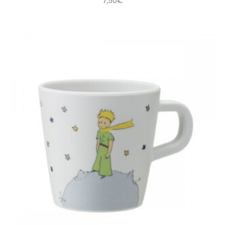
7,50
€