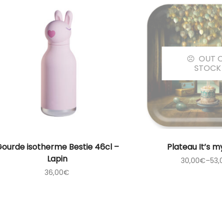
OUT 
STOCK
CHOIX DES O
ourde isotherme Bestie 46cl –
Plateau It’s m
Lapin
30,00
€
–
53,
36,00
€