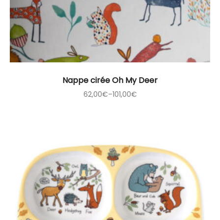
Nappe cirée Oh My Deer
62,00
€
–
101,00
€