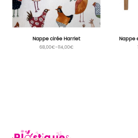
Nappe cirée Harriet
Nappe e
68,00
€
–
114,00
€