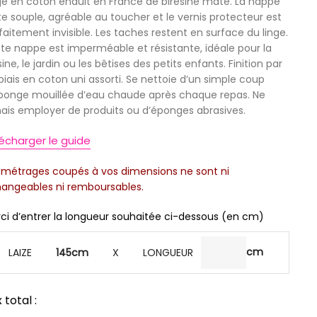
ge en coton enduit en France de birésine mate. La nappe
te souple, agréable au toucher et le vernis protecteur est
faitement invisible. Les taches restent en surface du linge.
te nappe est imperméable et résistante, idéale pour la
sine, le jardin ou les bêtises des petits enfants. Finition par
biais en coton uni assorti. Se nettoie d’un simple coup
ponge mouillée d’eau chaude après chaque repas. Ne
ais employer de produits ou d’éponges abrasives.
écharger le guide
 métrages coupés à vos dimensions ne sont ni
angeables ni remboursables.
ci d’entrer la longueur souhaitée ci-dessous (en cm)
LAIZE
145cm
X LONGUEUR
x total :