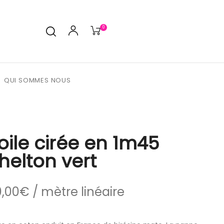
0
QUI SOMMES NOUS
oile cirée en 1m45
helton vert
0,00
€
/ mètre linéaire