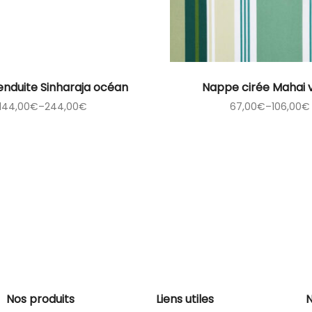
nduite Sinharaja océan
Nappe cirée Mahai 
144,00
€
–
244,00
€
67,00
€
–
106,00
€
Nos produits
Liens utiles
N