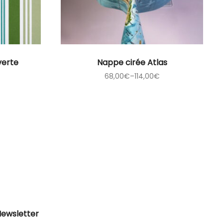
verte
Nappe cirée Atlas
68,00
€
–
114,00
€
ewsletter