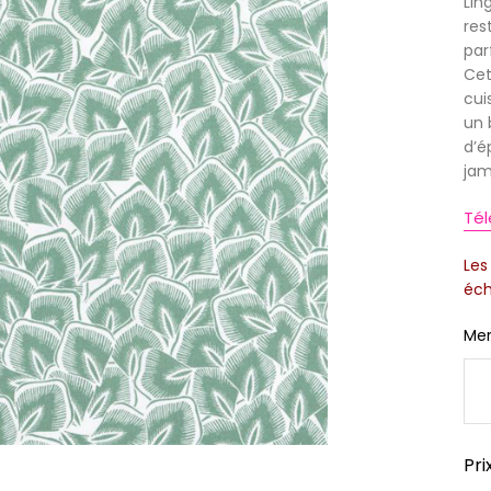
Lin
res
par
Cet
cui
un 
d’é
jam
Tél
Les
éch
Mer
Pri