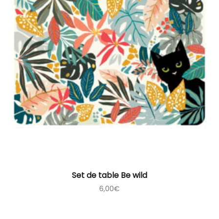
Set de table Be wild
6,00
€