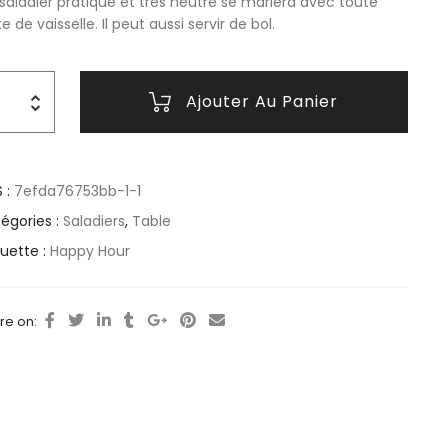
saladier pratique et très neutre se mariera avec toute
e de vaisselle. Il peut aussi servir de bol.
Ajouter Au Panier
 :
7efda76753bb-1-1
égories :
Saladiers
,
Table
quette :
Happy Hour
re on: