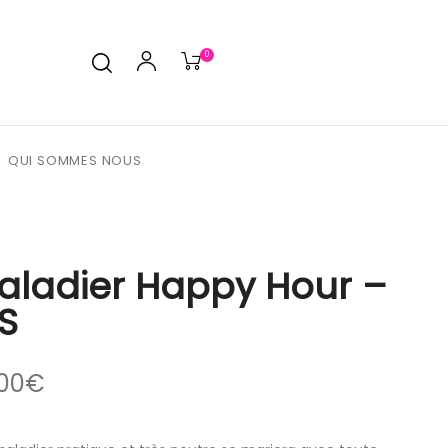
0
QUI SOMMES NOUS
aladier Happy Hour –
S
00
€