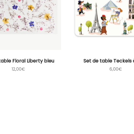
table Floral Liberty bleu
Set de table Teckels 
12,00
€
6,00
€