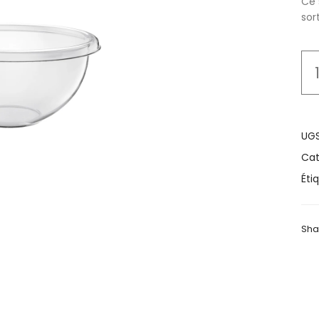
Ce 
sort
UGS
Cat
Éti
Sha