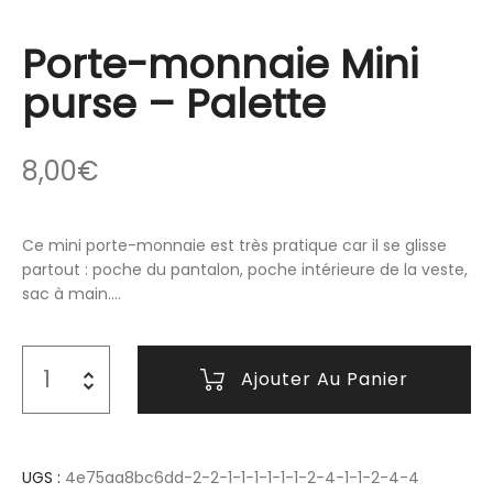
Porte-monnaie Mini
purse – Palette
8,00
€
Ce mini porte-monnaie est très pratique car il se glisse
partout : poche du pantalon, poche intérieure de la veste,
sac à main….
Ajouter Au Panier
UGS :
4e75aa8bc6dd-2-2-1-1-1-1-1-1-2-4-1-1-2-4-4