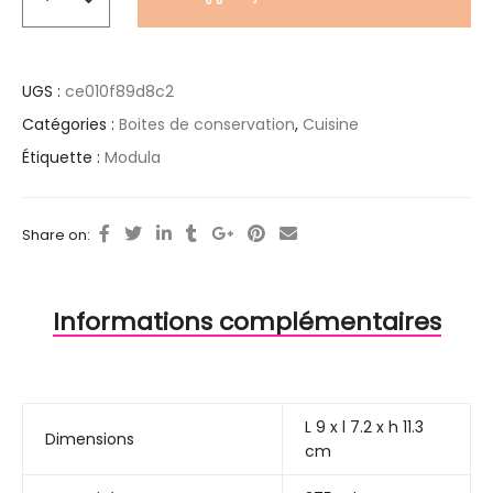
UGS :
ce010f89d8c2
Catégories :
Boites de conservation
,
Cuisine
Étiquette :
Modula
Share on:
Informations complémentaires
L 9 x l 7.2 x h 11.3
Dimensions
cm