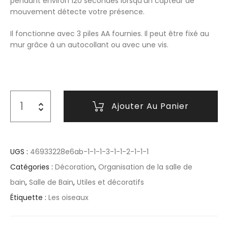
pendant environ 120 secondes lorsqu’un capteur de
mouvement détecte votre présence.
Il fonctionne avec 3 piles AA fournies. Il peut être fixé au
mur grâce à un autocollant ou avec une vis.
Ajouter Au Panier
UGS :
46933228e6ab-1-1-1-3-1-1-2-1-1-1
Catégories :
Décoration
,
Organisation de la salle de
bain
,
Salle de Bain
,
Utiles et décoratifs
Étiquette :
Les oiseaux