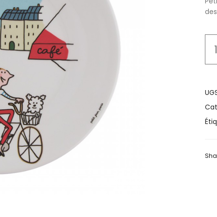
Pet
des
UGS
Cat
Éti
Sha