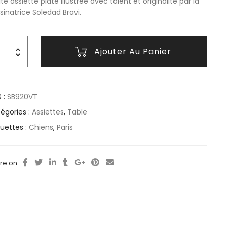
ite assiette plate illustrée avec talent et originalité par la
sinatrice Soledad Bravi.
Ajouter Au Panier
 :
SB920VT
égories :
Assiettes
,
Table
quettes :
Chiens
,
Paris
re on: